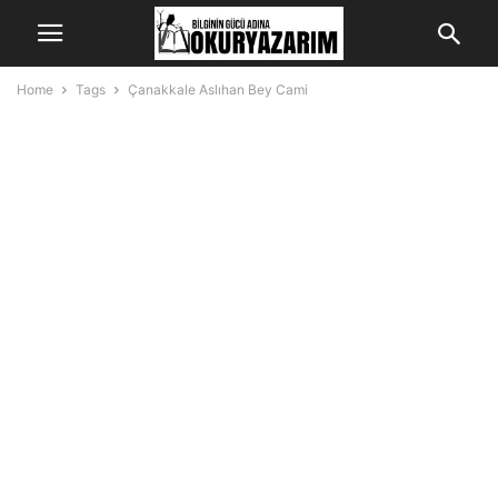
Home
Tags
Çanakkale Aslıhan Bey Cami