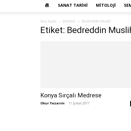
OKUR
SANAT TARIHI
MITOLOJI
SE
YAZARIM
Ana Sayfa
Etiketler
Bedreddin Muslih
Etiket: Bedreddin Musli
Konya Sırçalı Medrese
Okur Yazarım
-
11 Şubat 2017