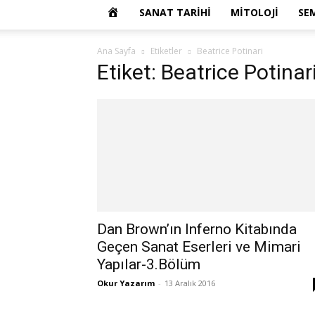
OKUR
SANAT TARIHI
MITOLOJI
SE
YAZARIM
Ana Sayfa
Etiketler
Beatrice Potinari
Etiket: Beatrice Potinar
Dan Brown’ın Inferno Kitabında
Geçen Sanat Eserleri ve Mimari
Yapılar-3.Bölüm
Okur Yazarım
-
13 Aralık 2016