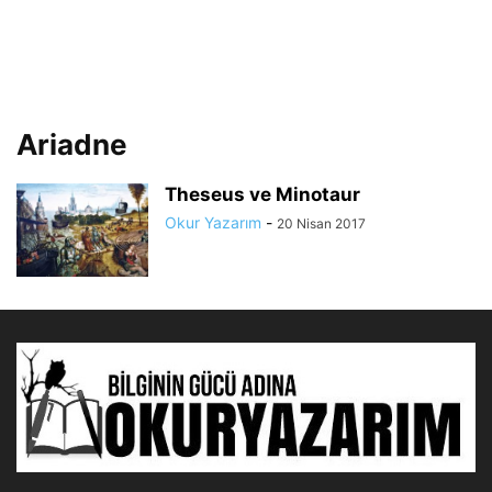
Ariadne
Theseus ve Minotaur
Okur Yazarım
-
20 Nisan 2017