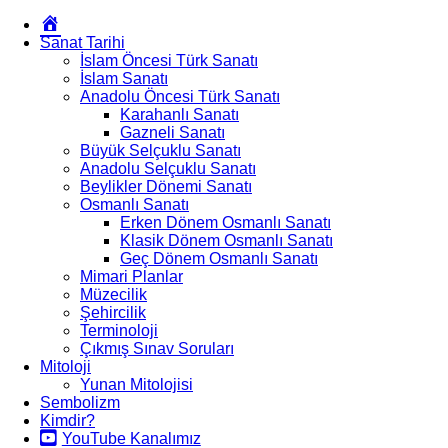
Okur
Yazarım
Sanat Tarihi
İslam Öncesi Türk Sanatı
İslam Sanatı
Anadolu Öncesi Türk Sanatı
Karahanlı Sanatı
Gazneli Sanatı
Büyük Selçuklu Sanatı
Anadolu Selçuklu Sanatı
Beylikler Dönemi Sanatı
Osmanlı Sanatı
Erken Dönem Osmanlı Sanatı
Klasik Dönem Osmanlı Sanatı
Geç Dönem Osmanlı Sanatı
Mimari Planlar
Müzecilik
Şehircilik
Terminoloji
Çıkmış Sınav Soruları
Mitoloji
Yunan Mitolojisi
Sembolizm
Kimdir?
YouTube Kanalımız