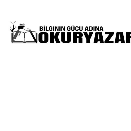
Gizlilik Politikası
Hakkımızda
Yazılarınız Sitemizde Yayınlansın İster 