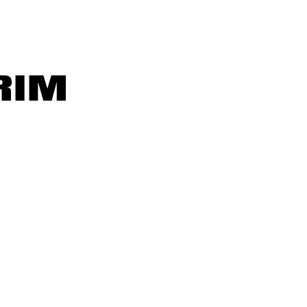
Okur
misiniz?
Yazarım