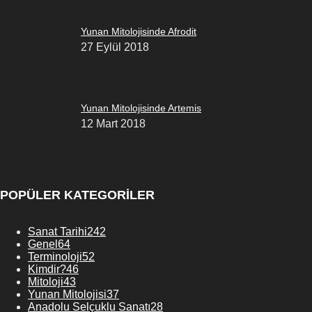
Yunan Mitolojisinde Afrodit
27 Eylül 2018
Yunan Mitolojisinde Artemis
12 Mart 2018
POPÜLER KATEGORİLER
Sanat Tarihi
242
Genel
64
Terminoloji
52
Kimdir?
46
Mitoloji
43
Yunan Mitolojisi
37
Anadolu Selçuklu Sanatı
28