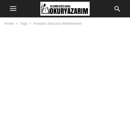
Home
Tags
Anadolu Selçuklu Medreseleri