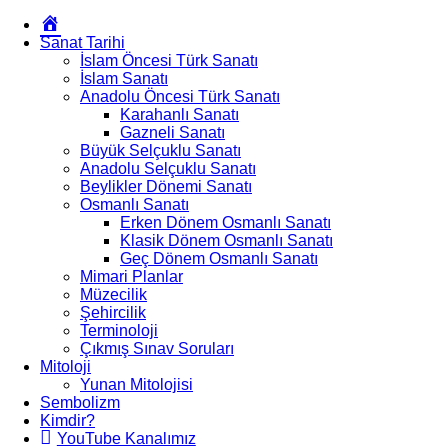
Okur
Yazarım
Sanat Tarihi
İslam Öncesi Türk Sanatı
İslam Sanatı
Anadolu Öncesi Türk Sanatı
Karahanlı Sanatı
Gazneli Sanatı
Büyük Selçuklu Sanatı
Anadolu Selçuklu Sanatı
Beylikler Dönemi Sanatı
Osmanlı Sanatı
Erken Dönem Osmanlı Sanatı
Klasik Dönem Osmanlı Sanatı
Geç Dönem Osmanlı Sanatı
Mimari Planlar
Müzecilik
Şehircilik
Terminoloji
Çıkmış Sınav Soruları
Mitoloji
Yunan Mitolojisi
Sembolizm
Kimdir?
YouTube Kanalımız