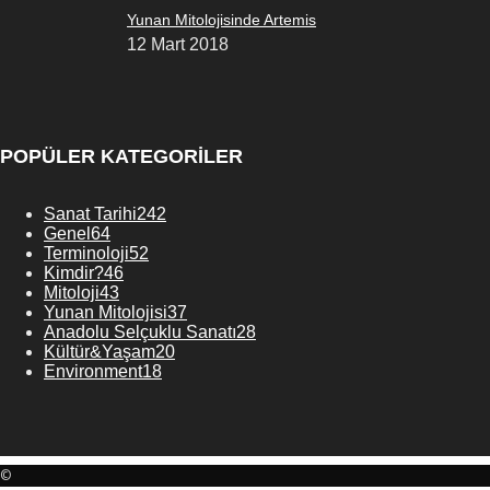
Yunan Mitolojisinde Artemis
12 Mart 2018
POPÜLER KATEGORİLER
Sanat Tarihi
242
Genel
64
Terminoloji
52
Kimdir?
46
Mitoloji
43
Yunan Mitolojisi
37
Anadolu Selçuklu Sanatı
28
Kültür&Yaşam
20
Environment
18
©