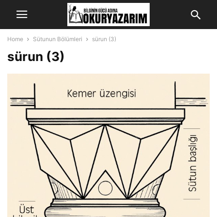
Home
Sütunun Bölümleri
sürun (3)
sürun (3)