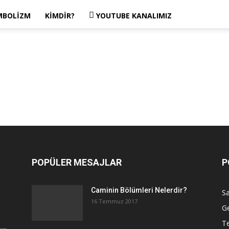
MBOLIZM
KIMDIR?
YOUTUBE KANALIMIZ
POPÜLER MESAJLAR
P
Caminin Bölümleri Nelerdir?
Sa
16 Temmuz 2017
G
Te