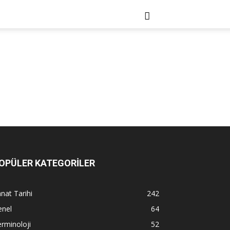
OPÜLER KATEGORİLER
nat Tarihi
242
enel
64
rminoloji
52