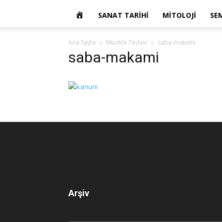
OKUR
SANAT TARIHI
MITOLOJI
SE
YAZARIM
Ana Sayfa
Müzikle Tedavi
saba-makami
saba-makami
Arşiv
Arşiv