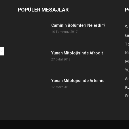
POPÜLER MESAJLAR
P
Caminin Bölümleri Nelerdir?
Sa
16 Temmuz 2017
G
Te
Ki
Yunan Mitolojisinde Afrodit
27 Eylül 2018
Mi
Yu
An
Yunan Mitolojisinde Artemis
K
12 Mart 2018
E