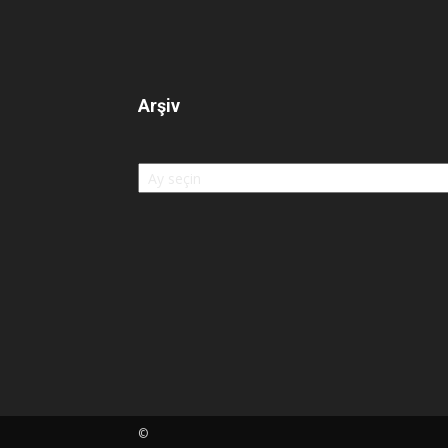
Arşiv
Arşiv
©