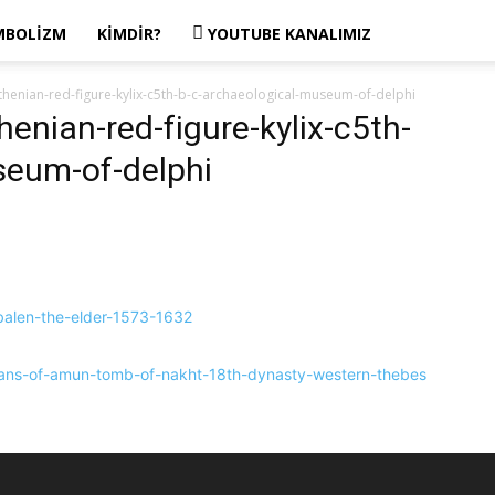
MBOLIZM
KIMDIR?
YOUTUBE KANALIMIZ
henian-red-figure-kylix-c5th-b-c-archaeological-museum-of-delphi
enian-red-figure-kylix-c5th-
seum-of-delphi