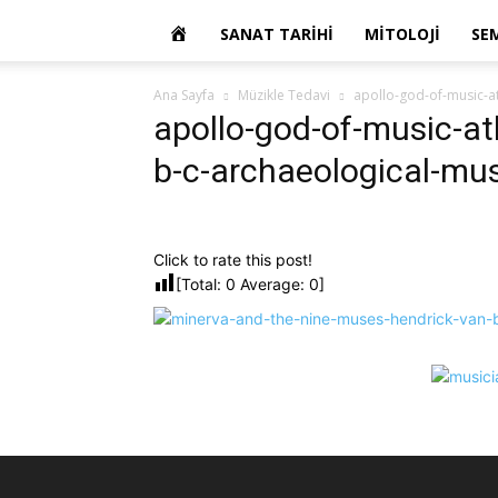
OKUR
SANAT TARIHI
MITOLOJI
SE
YAZARIM
Ana Sayfa
Müzikle Tedavi
apollo-god-of-music-at
apollo-god-of-music-ath
b-c-archaeological-mu
Click to rate this post!
[Total:
0
Average:
0
]