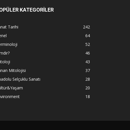
OPÜLER KATEGORİLER
nat Tarihi
242
enel
64
rminoloji
52
mdir?
46
toloji
43
nan Mitolojisi
37
adolu Selçuklu Sanatı
28
ültür&Yaşam
20
nvironment
18