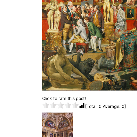
Click to rate this post!
[Total:
0
Average:
0
]