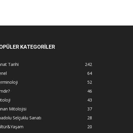
OPÜLER KATEGORİLER
nat Tarihi
242
enel
64
rminoloji
52
mdir?
46
toloji
43
nan Mitolojisi
37
adolu Selçuklu Sanatı
28
ültür&Yaşam
20