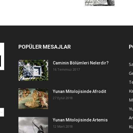
POPÜLER MESAJLAR
P
Caminin Bölümleri Nelerdir?
Sa
16 Temmuz 2017
G
Te
Ki
Yunan Mitolojisinde Afrodit
27 Eylül 2018
Mi
Yu
An
Yunan Mitolojisinde Artemis
K
12 Mart 2018