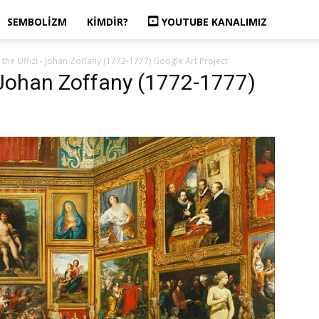
SEMBOLIZM
KIMDIR?
YOUTUBE KANALIMIZ
 the Uffizi - Johan Zoffany (1772-1777) Google Art Project
– Johan Zoffany (1772-1777)