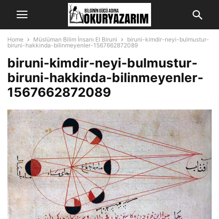
Home
Müslüman Bilim İnsanı El Biruni
biruni-kimdir-neyi-bulmustur-
biruni-hakkinda-bilinmeyenler-1567662872089
biruni-kimdir-neyi-bulmustur-
biruni-hakkinda-bilinmeyenler-
1567662872089