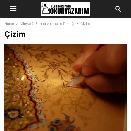
Home
Minyatür Sanatı ve Yapım Tekniği
Çizim
Çizim