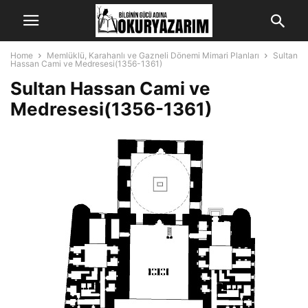
Home
Memlüklü, Karahanlı ve Gazneli Dönemi Mimari Planları
Sultan
Hassan Cami ve Medresesi(1356-1361)
Sultan Hassan Cami ve
Medresesi(1356-1361)