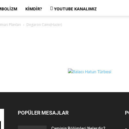
MBOLIZM
KIMDIR?
YOUTUBE KANALIMIZ
mari Planları
Degaron Cami(Hazer)
POPÜLER MESAJLAR
P
Caminin Bölümleri Nelerdir?