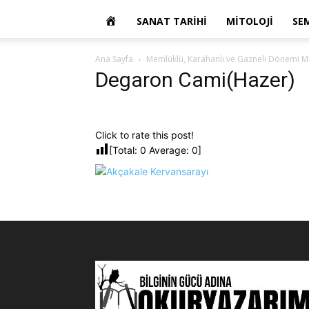
OKUR
SANAT TARIHI
MITOLOJI
SE
YAZARIM
Ana Sayfa
Memlüklü, Karahanlı ve Gazneli Dönemi Mi
Degaron Cami(Hazer)
Click to rate this post!
[Total:
0
Average:
0
]