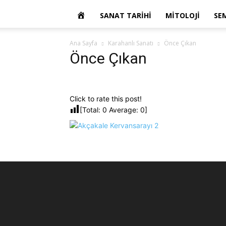
OKUR
SANAT TARIHI
MITOLOJI
SE
YAZARIM
Ana Sayfa
Karahanlı Sanatı
Önce Çıkan
Önce Çıkan
Click to rate this post!
[Total:
0
Average:
0
]