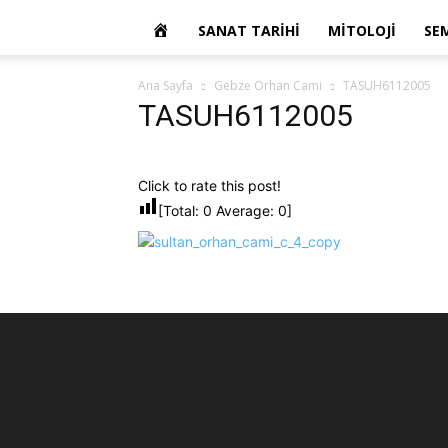
OKUR
SANAT TARIHI
MITOLOJI
SE
YAZARIM
Ana Sayfa
Gebze Orhan Cami
TASUH6112005
TASUH6112005
Click to rate this post!
[Total:
0
Average:
0
]