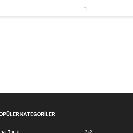
OPÜLER KATEGORİLER
nat Tarihi
242