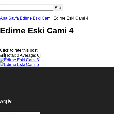
Ana Sayfa
Edirne Eski Camii
Edirne Eski Cami 4
Edirne Eski Cami 4
Click to rate this post!
[Total:
0
Average:
0
]
Arşiv
Arşiv