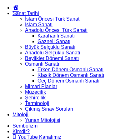
Okur
Yazarım
Sanat Tarihi
İslam Öncesi Türk Sanatı
İslam Sanatı
Anadolu Öncesi Türk Sanatı
Karahanlı Sanatı
Gazneli Sanatı
Büyük Selçuklu Sanatı
Anadolu Selçuklu Sanatı
Beylikler Dönemi Sanatı
Osmanlı Sanatı
Erken Dönem Osmanlı Sanatı
Klasik Dönem Osmanlı Sanatı
Geç Dönem Osmanlı Sanatı
Mimari Planlar
Müzecilik
Şehircilik
Terminoloji
Çıkmış Sınav Soruları
Mitoloji
Yunan Mitolojisi
Sembolizm
Kimdir?
YouTube Kanalımız