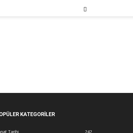
OPÜLER KATEGORİLER
nat Tarihi
242