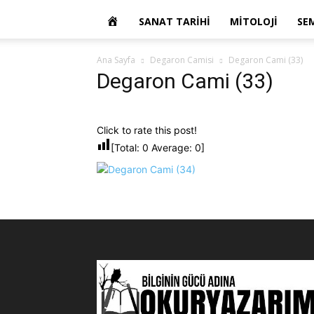
OKUR
SANAT TARIHI
MITOLOJI
SE
YAZARIM
Ana Sayfa
Degaron Camisi
Degaron Cami (33)
Degaron Cami (33)
Click to rate this post!
[Total:
0
Average:
0
]