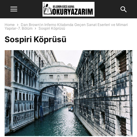
Home
Dan Brown’ın Inferno Kitabında Geçen Sanat Eserleri ve Mimari
Yapılar-7. Bölüm
Sospiri Köprüsü
Sospiri Köprüsü