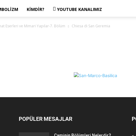
MBOLIZM
KIMDIR?
YOUTUBE KANALIMIZ
at Eserleri ve Mimari Yapılar-7. Bölüm
Chiesa di San Geremia
POPÜLER MESAJLAR
P
Caminin Bölümleri Nelerdir?