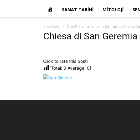
OKUR
SANAT TARIHI
MITOLOJI
SE
YAZARIM
Ana Sayfa
Dan Brown’ın Inferno Kitabında Geçen San
Chiesa di San Geremia
Click to rate this post!
[Total:
0
Average:
0
]