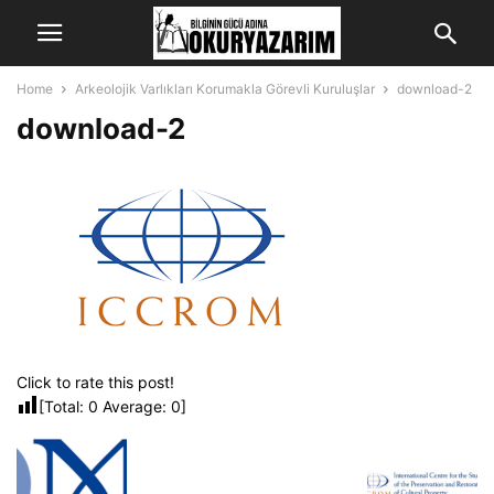
Home
Arkeolojik Varlıkları Korumakla Görevli Kuruluşlar
download-2
download-2
Click to rate this post!
[Total:
0
Average:
0
]