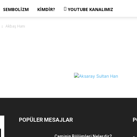
SEMBOLIZM
KIMDIR?
YOUTUBE KANALIMIZ
Akbaş Hanı
POPÜLER MESAJLAR
P
Caminin Bölümleri Nelerdir?