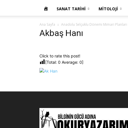
OKUR
SANAT TARIHI
MITOLOJI
YAZARIM
Ana Sayfa
Anadolu Selçuklu Dönemi Mimari Planları
Akbaş Hanı
Click to rate this post!
[Total:
0
Average:
0
]