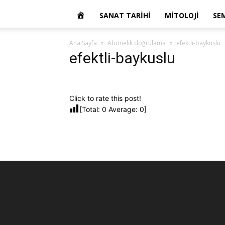
OKUR
SANAT TARIHI
MITOLOJI
SE
YAZARIM
Ana Sayfa
Abonelik doğrulama
efektli-baykuslu
efektli-baykuslu
Click to rate this post!
[Total:
0
Average:
0
]