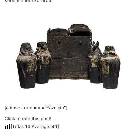
Kebehsenuef korurdu.
[adinserter name=”Yazı İçin”]
Click to rate this post!
[Total:
14
Average:
4.1
]