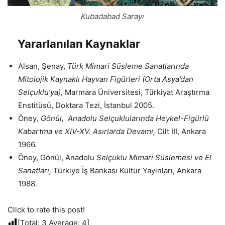
Kubadabad Sarayı
Yararlanılan Kaynaklar
Alsan, Şenay,
Türk Mimari Süsleme Sanatlarında
Mitolojik Kaynaklı Hayvan Figürleri (Orta Asya’dan
Selçuklu’ya),
Marmara Üniversitesi, Türkiyat Araştırma
Enstitüsü, Doktara Tezi, İstanbul 2005.
Öney
, Gönül, Anadolu Selçuklularında Heykel-Figürlü
Kabartma ve XIV-XV. Asırlarda Devamı,
Cilt III, Ankara
1966.
Öney, Gönül, Anadolu
Selçuklu Mimari Süslemesi ve El
Sanatları,
Türkiye İş Bankası Kültür Yayınları, Ankara
1988.
Click to rate this post!
[Total:
3
Average:
4
]