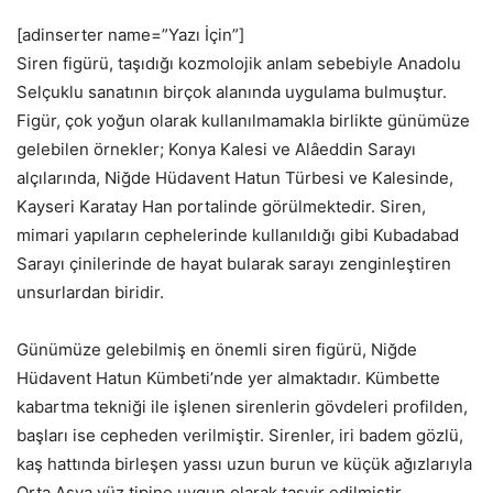
[adinserter name=”Yazı İçin”]
Siren figürü, taşıdığı kozmolojik anlam sebebiyle Anadolu
Selçuklu sanatının birçok alanında uygulama bulmuştur.
Figür, çok yoğun olarak kullanılmamakla birlikte günümüze
gelebilen örnekler; Konya Kalesi ve Alâeddin Sarayı
alçılarında, Niğde Hüdavent Hatun Türbesi ve Kalesinde,
Kayseri Karatay Han portalinde görülmektedir. Siren,
mimari yapıların cephelerinde kullanıldığı gibi Kubadabad
Sarayı çinilerinde de hayat bularak sarayı zenginleştiren
unsurlardan biridir.
Günümüze gelebilmiş en önemli siren figürü, Niğde
Hüdavent Hatun Kümbeti’nde yer almaktadır. Kümbette
kabartma tekniği ile işlenen sirenlerin gövdeleri profilden,
başları ise cepheden verilmiştir. Sirenler, iri badem gözlü,
kaş hattında birleşen yassı uzun burun ve küçük ağızlarıyla
Orta Asya yüz tipine uygun olarak tasvir edilmiştir.