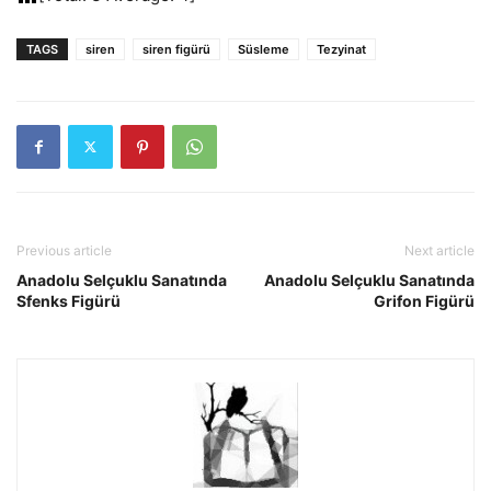
TAGS
siren
siren figürü
Süsleme
Tezyinat
Previous article
Next article
Anadolu Selçuklu Sanatında
Anadolu Selçuklu Sanatında
Sfenks Figürü
Grifon Figürü