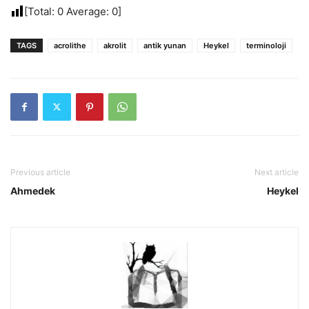
[Total:
0
Average:
0
]
TAGS
acrolithe
akrolit
antik yunan
Heykel
terminoloji
Previous article
Next article
Ahmedek
Heykel