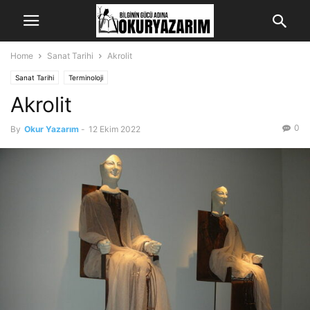
Home
Sanat Tarihi
Akrolit
Sanat Tarihi
Terminoloji
Akrolit
0
By
Okur Yazarım
-
12 Ekim 2022