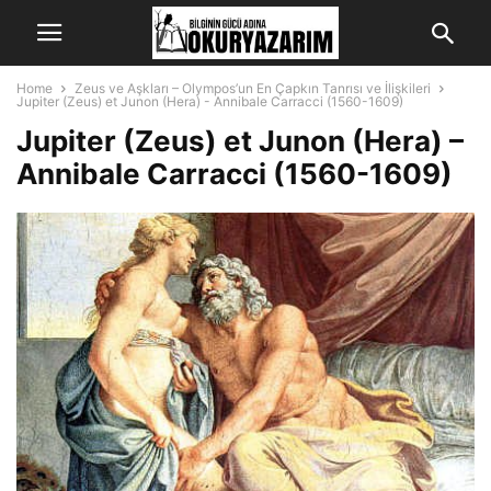
Home
Zeus ve Aşkları – Olympos’un En Çapkın Tanrısı ve İlişkileri
Jupiter (Zeus) et Junon (Hera) - Annibale Carracci (1560-1609)
Jupiter (Zeus) et Junon (Hera) –
Annibale Carracci (1560-1609)