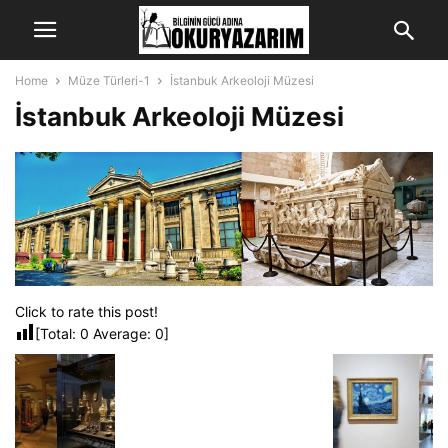
Home
Müze Türleri-1
İstanbuk Arkeoloji Müzesi
İstanbuk Arkeoloji Müzesi
Click to rate this post!
[Total:
0
Average:
0
]