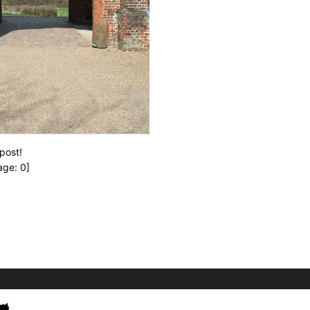
 post!
age:
0
]