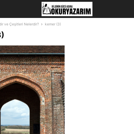
r ve Çeşitleri Nelerdir?
kemer (3)
3)