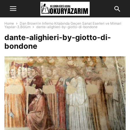
Home
Dan Brown’ın Inferno Kitabında Geçen Sanat Eserleri ve Mimari
Yapılar-3.Bölüm
dante-alighieri-by-giotto-di-bondone
dante-alighieri-by-giotto-di-
bondone