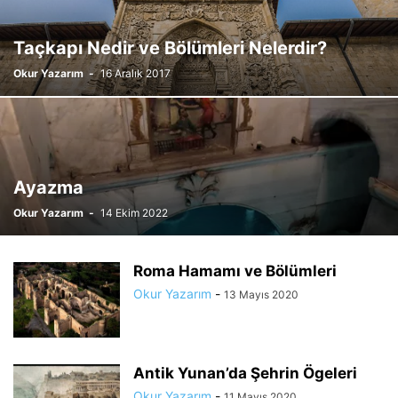
Taçkapı Nedir ve Bölümleri Nelerdir?
Okur Yazarım
-
16 Aralık 2017
Ayazma
Okur Yazarım
-
14 Ekim 2022
Roma Hamamı ve Bölümleri
Okur Yazarım
-
13 Mayıs 2020
Antik Yunan’da Şehrin Ögeleri
Okur Yazarım
-
11 Mayıs 2020