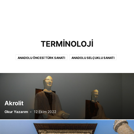
TERMINOLOJI
ANADOLU ÖNCESI TÜRK SANATI
ANADOLU SELÇUKLU SANATI
BEYLIKLER DÖNEMI SANATI
BÜYÜK SELÇUKLU SANATI
ÇIKMIŞ SINAV SORULARI
İSLAM ÖNCESI TÜRK SANATI
İSLAM SANATI
MIMARI PLANLAR
MÜZECILIK
OSMANLI SANATI
ŞEHIRCILIK
TERMINOLOJI
Akrolit
Okur Yazarım
-
12 Ekim 2022